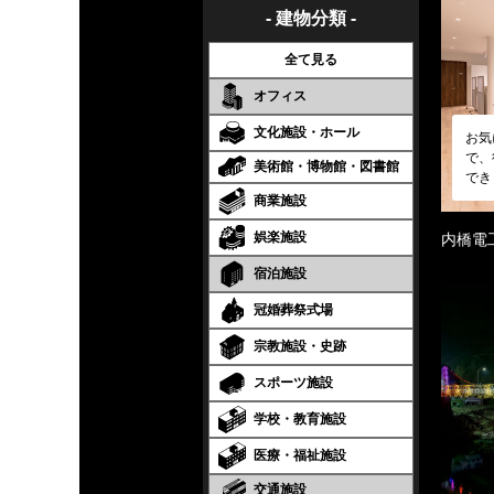
- 建物分類 -
全て見る
オフィス
文化施設・ホール
お気
で、
美術館・博物館・図書館
でき
商業施設
娯楽施設
内橋電
宿泊施設
冠婚葬祭式場
宗教施設・史跡
スポーツ施設
学校・教育施設
医療・福祉施設
交通施設