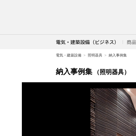
電気・建築設備（ビジネス）
商
電気・建築設備
照明器具
納入事例集
納入事例集
（照明器具）