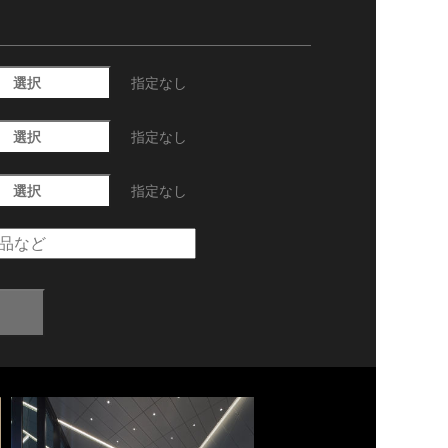
選択
指定なし
選択
指定なし
選択
指定なし