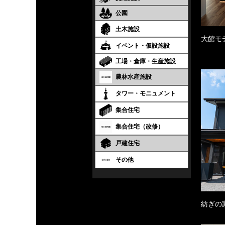
公園
土木施設
大館モ
イベント・仮設施設
工場・倉庫・生産施設
農林水産施設
タワー・モニュメント
集合住宅
集合住宅（改修）
戸建住宅
その他
紡ぎの