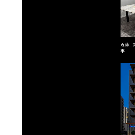
近藤工
事