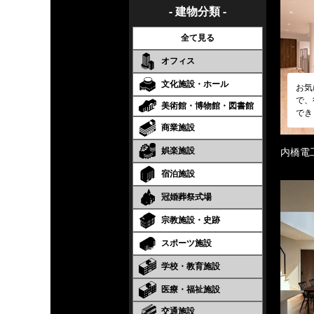
- 建物分類 -
全て見る
オフィス
文化施設・ホール
お気
で、
美術館・博物館・図書館
でき
商業施設
娯楽施設
内橋電
宿泊施設
冠婚葬祭式場
宗教施設・史跡
スポーツ施設
学校・教育施設
医療・福祉施設
交通施設