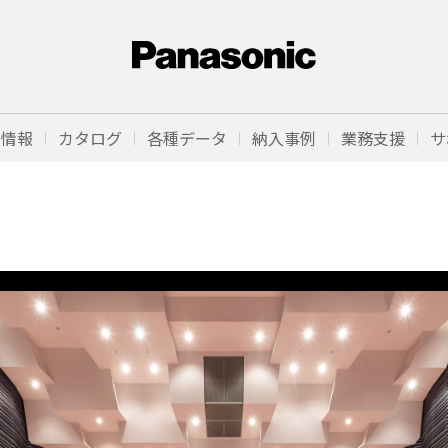
品情報
カタログ
各種データ
納入事例
業務支援
サ