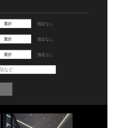
選択
指定なし
選択
指定なし
選択
指定なし