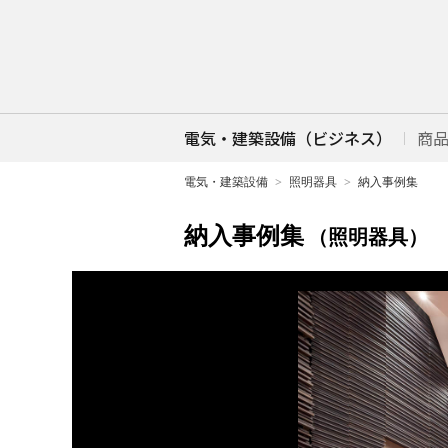
電気・建築設備（ビジネス）
商
電気・建築設備
照明器具
納入事例集
納入事例集
（照明器具）