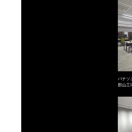
パナソ
郡山工