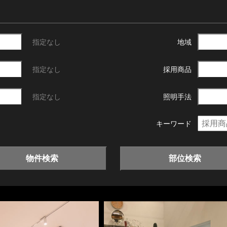
指定なし
地域
指定なし
採用商品
指定なし
照明手法
キーワード
物件検索
部位検索