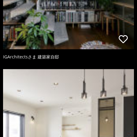
IGArchitectsさま 建築家自邸