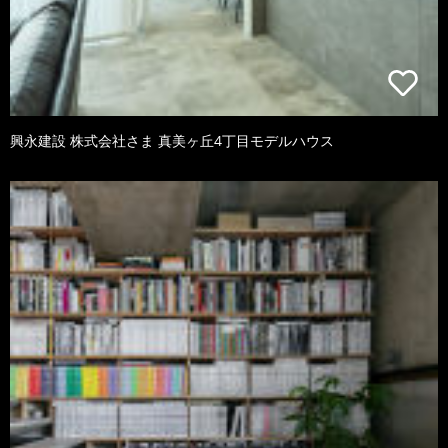
興永建設 株式会社さま 真美ヶ丘4丁目モデルハウス