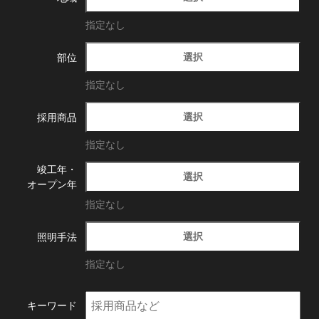
指定なし
選択
部位
指定なし
選択
採用商品
指定なし
竣工年・
選択
オープン年
指定なし
選択
照明手法
指定なし
キーワード