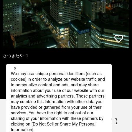
さつきた8・1
1
2
3
4
5
パナソニックの電気設備 SNSアカウント