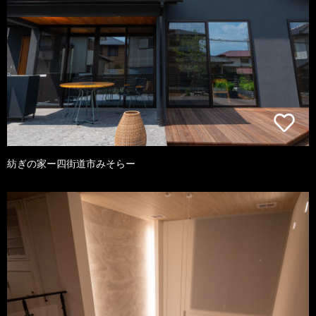
紡ぎの家ー四街道市みそらー