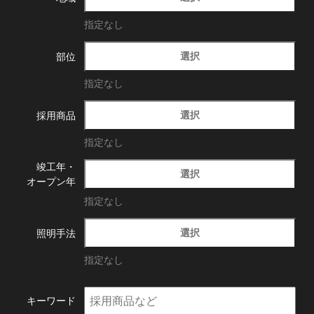
指定なし
選択
部位
指定なし
選択
採用商品
指定なし
竣工年・
選択
オープン年
指定なし
選択
照明手法
指定なし
キーワード