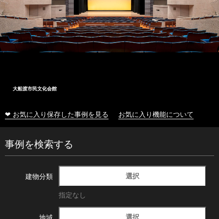
大船渡市民文化会館
❤ お気に入り保存した事例を見る
お気に入り機能について
事例を検索する
選択
建物分類
指定なし
選択
地域