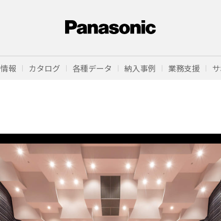
品情報
カタログ
各種データ
納入事例
業務支援
サ