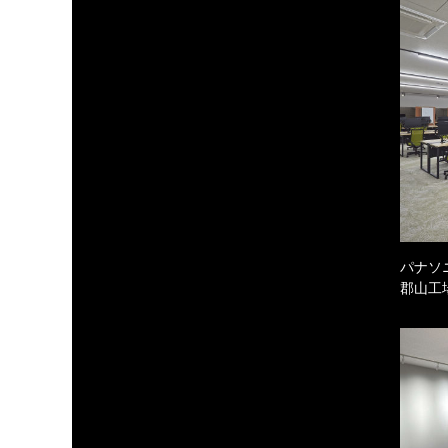
パナソ
郡山工