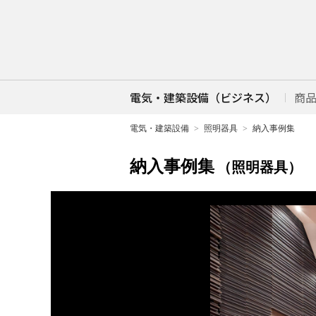
電気・建築設備（ビジネス）
商
電気・建築設備
照明器具
納入事例集
納入事例集
（照明器具）