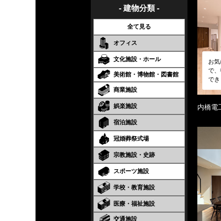
- 建物分類 -
全て見る
オフィス
文化施設・ホール
お気
で、
美術館・博物館・図書館
でき
商業施設
娯楽施設
内橋電
宿泊施設
冠婚葬祭式場
宗教施設・史跡
スポーツ施設
学校・教育施設
医療・福祉施設
交通施設