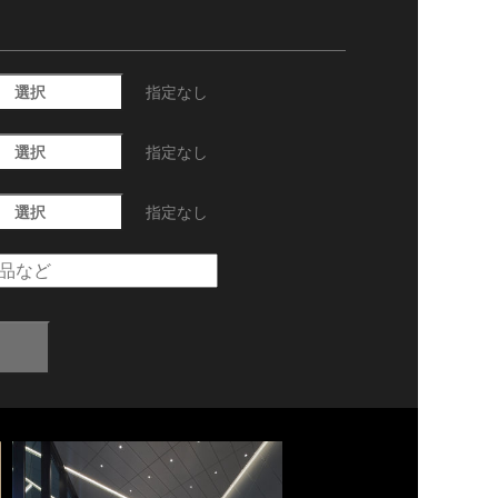
選択
指定なし
選択
指定なし
選択
指定なし