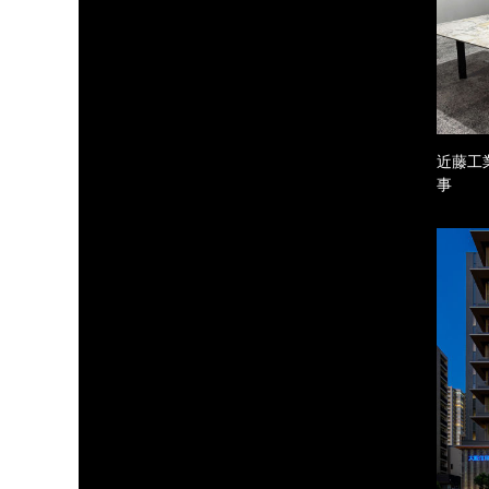
近藤工
事