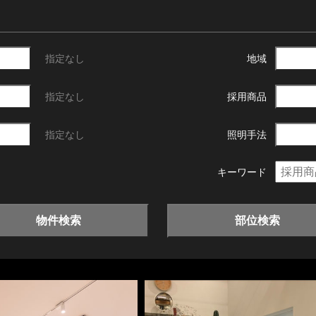
指定なし
地域
指定なし
採用商品
指定なし
照明手法
キーワード
物件検索
部位検索