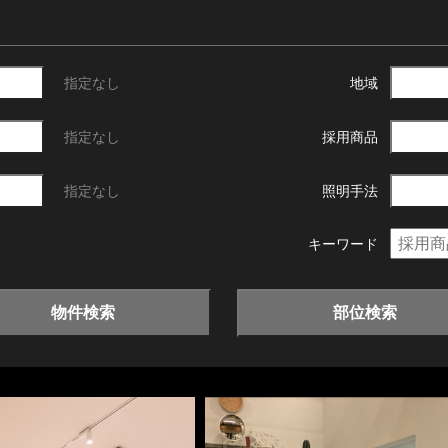
指定なし
地域
指定なし
採用商品
指定なし
照明手法
キーワード
物件検索
部位検索