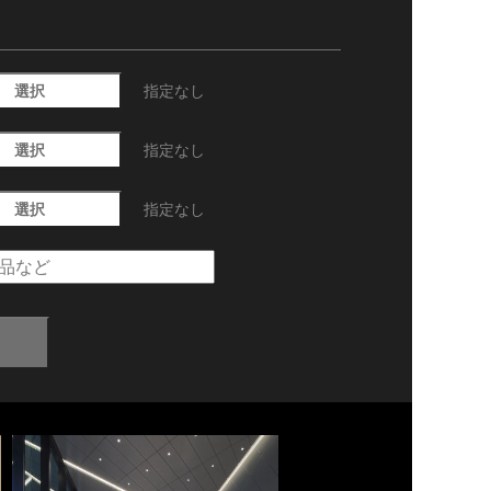
選択
指定なし
選択
指定なし
選択
指定なし