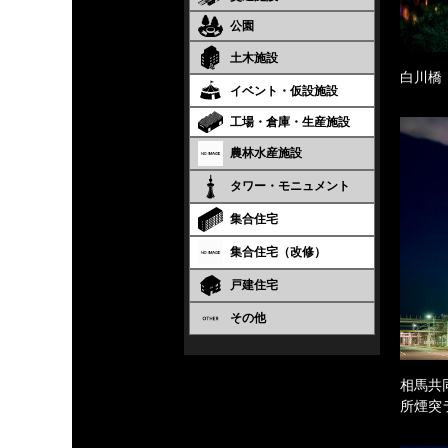
公園
土木施設
白川橋
イベント・仮設施設
工場・倉庫・生産施設
農林水産施設
タワー・モニュメント
集合住宅
集合住宅（改修）
戸建住宅
その他
相馬共
所煙突