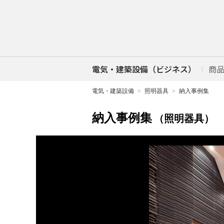
電気・建築設備（ビジネス）
商
電気・建築設備
照明器具
納入事例集
納入事例集
（照明器具）