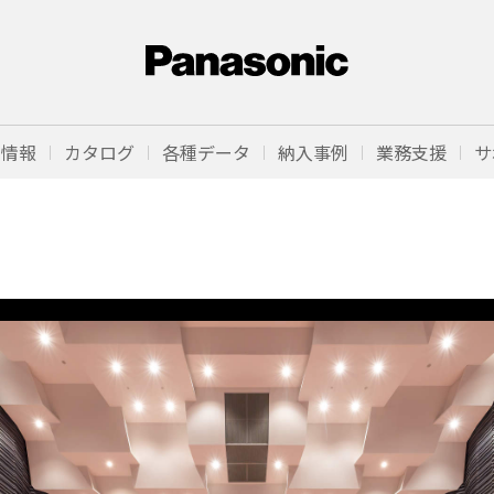
品情報
カタログ
各種データ
納入事例
業務支援
サ