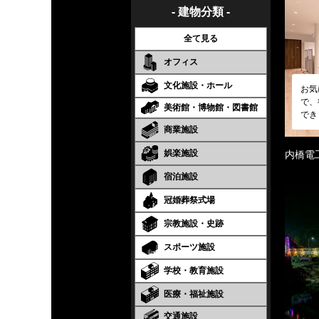
- 建物分類 -
全て見る
オフィス
文化施設・ホール
お気
で、
美術館・博物館・図書館
でき
商業施設
娯楽施設
内橋電
宿泊施設
冠婚葬祭式場
宗教施設・史跡
スポーツ施設
学校・教育施設
医療・福祉施設
交通施設