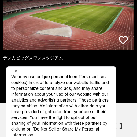
デンカビッグスワンスタジアム
1
2
3
4
5
パナソニックの電気設備 SNSアカウント