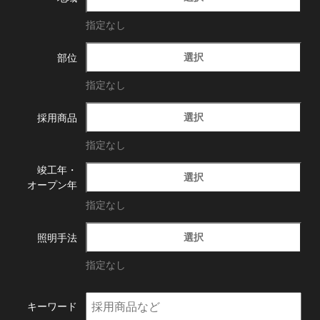
指定なし
選択
部位
指定なし
選択
採用商品
指定なし
竣工年・
選択
オープン年
指定なし
選択
照明手法
指定なし
キーワード