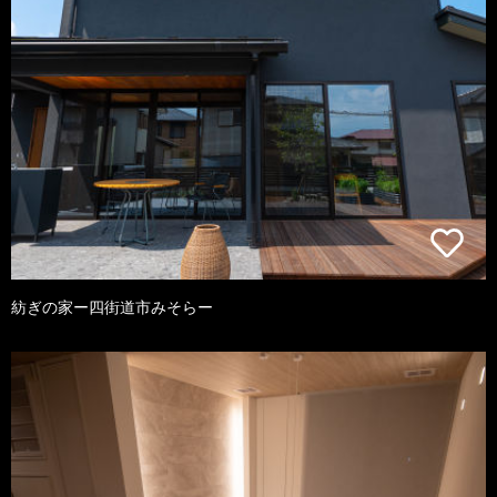
紡ぎの家ー四街道市みそらー