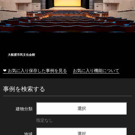
大船渡市民文化会館
❤ お気に入り保存した事例を見る
お気に入り機能について
事例を検索する
選択
建物分類
指定なし
選択
地域