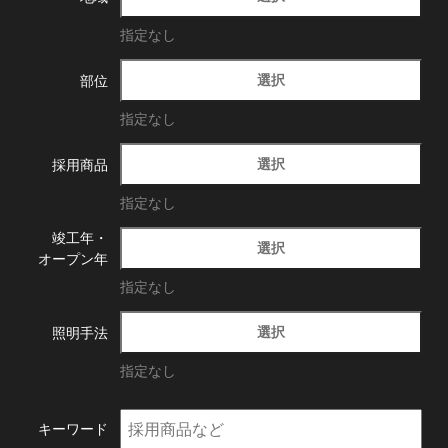
指定なし
選択
部位
指定なし
選択
採用商品
指定なし
竣工年・
選択
オープン年
指定なし
選択
照明手法
指定なし
キーワード