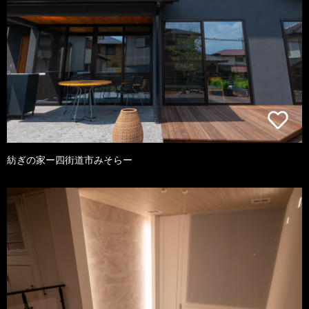
紡ぎの家ー四街道市みそらー