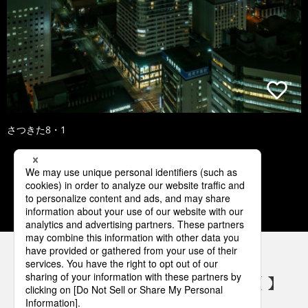
さつきた8・1
1
2
3
4
5
パナソニックの電気設備 SNSアカウント