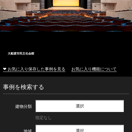
大船渡市民文化会館
❤ お気に入り保存した事例を見る
お気に入り機能について
事例を検索する
選択
建物分類
指定なし
選択
地域