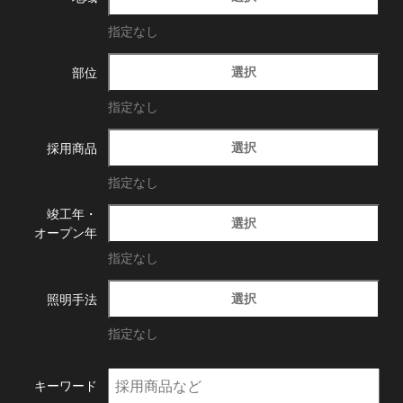
指定なし
選択
部位
指定なし
選択
採用商品
指定なし
竣工年・
選択
オープン年
指定なし
選択
照明手法
指定なし
キーワード