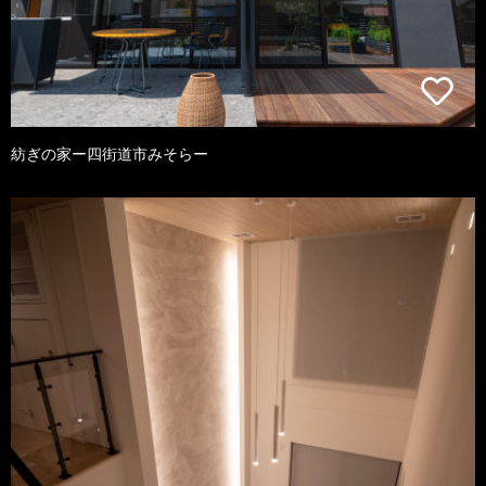
紡ぎの家ー四街道市みそらー