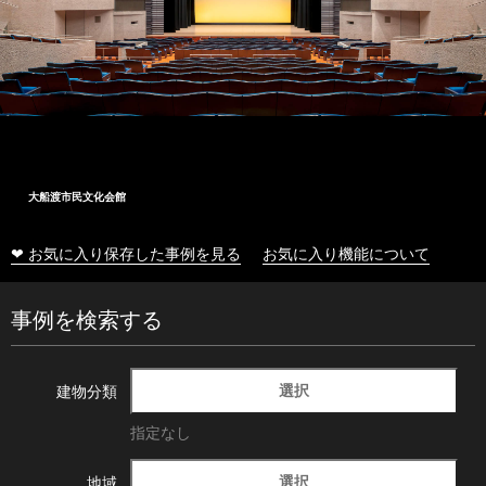
大船渡市民文化会館
❤ お気に入り保存した事例を見る
お気に入り機能について
事例を検索する
選択
建物分類
指定なし
選択
地域