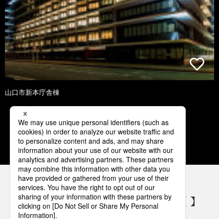
山口市新本庁舎棟
1
2
3
4
5
パナソニックの電気設備 SNSアカウント