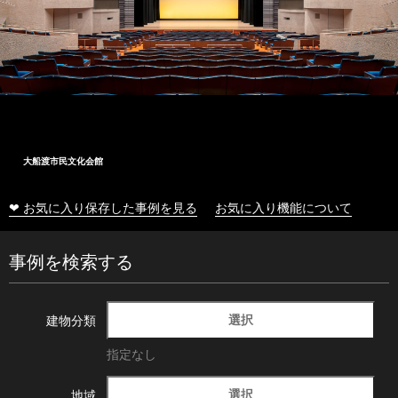
大船渡市民文化会館
❤ お気に入り保存した事例を見る
お気に入り機能について
事例を検索する
選択
建物分類
指定なし
選択
地域