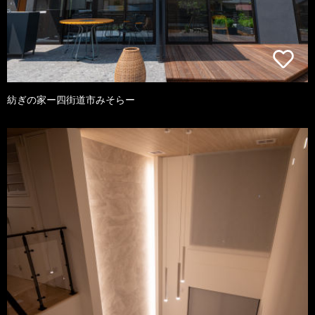
紡ぎの家ー四街道市みそらー