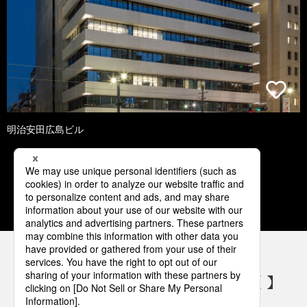
明治安田広島ビル
1
2
3
4
5
パナソニックの電気設備 SNSアカウント