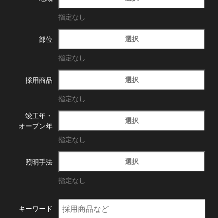
指定なし
選択
部位
指定なし
選択
採用商品
指定なし
竣工年・
選択
オープン年
指定なし
選択
照明手法
指定なし
キーワード