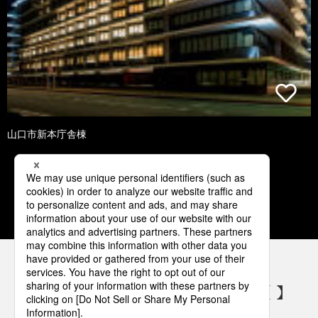
山口市新本庁舎棟
1
2
3
4
5
パナソニックの電気設備 SNSアカウント