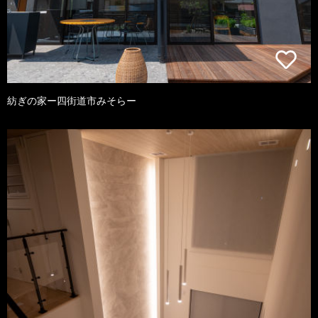
紡ぎの家ー四街道市みそらー