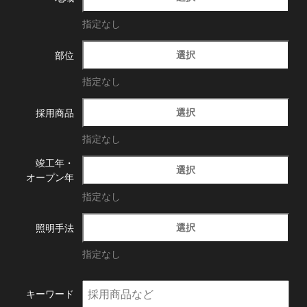
指定なし
選択
部位
指定なし
選択
採用商品
指定なし
竣工年・
選択
オープン年
指定なし
選択
照明手法
指定なし
キーワード