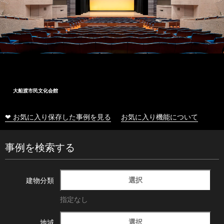
大船渡市民文化会館
❤ お気に入り保存した事例を見る
お気に入り機能について
事例を検索する
選択
建物分類
指定なし
選択
地域