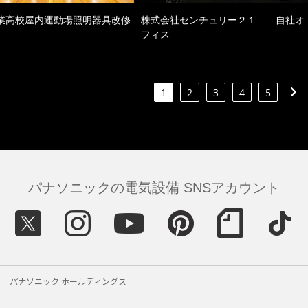
業高校屋内運動場照明器具改修
株式会社センチュリー２１ 自社オ
フィス
1
2
3
4
5
パナソニックの電気設備 SNSアカウント
パナソニック ホールディングス