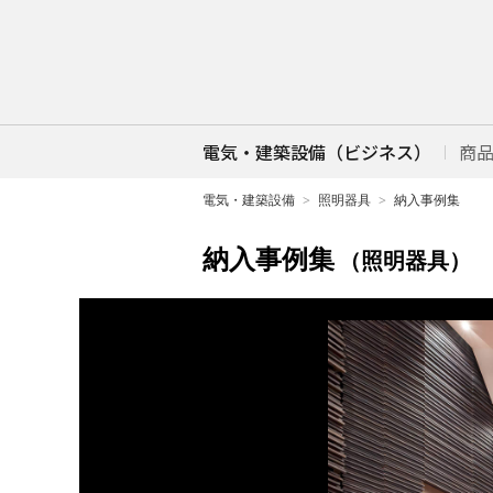
電気・建築設備（ビジネス）
商
電気・建築設備
照明器具
納入事例集
納入事例集
（照明器具）