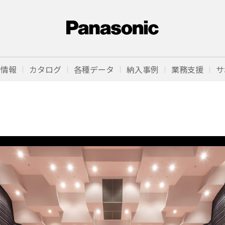
品情報
カタログ
各種データ
納入事例
業務支援
サ