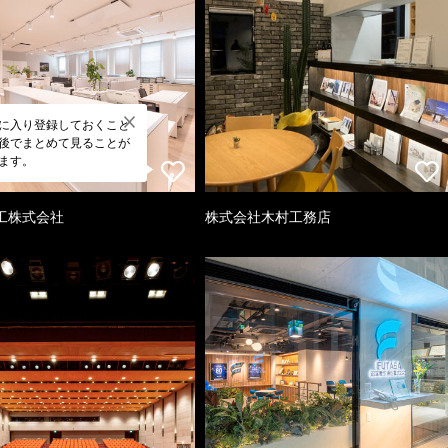
に入り登録しておくこと
後でまとめて見ることが
ます。
工株式会社
株式会社木村工務店