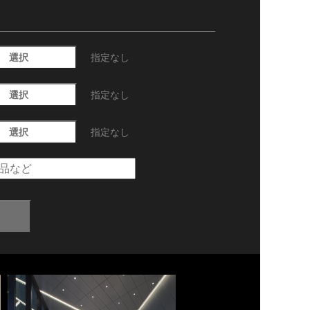
選択
指定なし
選択
指定なし
選択
指定なし