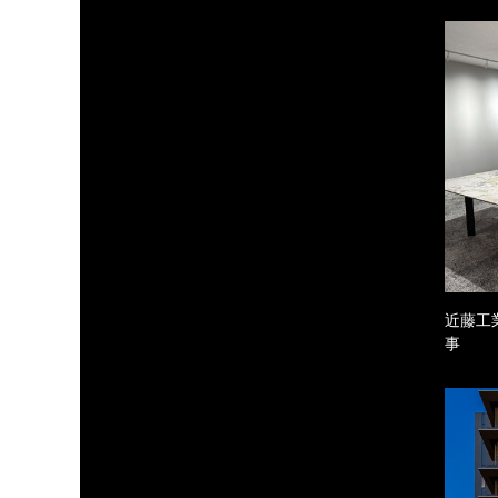
近藤工
事