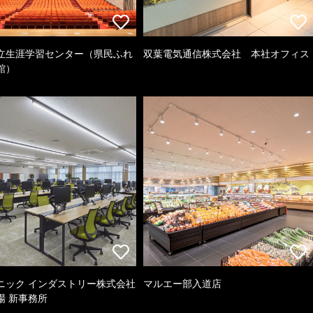
立生涯学習センター（県民ふれ
双葉電気通信株式会社 本社オフィス
館）
ニック インダストリー株式会社
マルエー部入道店
場 新事務所