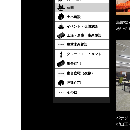
公園
土木施設
鳥取県
イベント・仮設施設
あい会
工場・倉庫・生産施設
農林水産施設
タワー・モニュメント
集合住宅
集合住宅（改修）
戸建住宅
その他
パナソ
郡山工