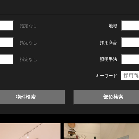
指定なし
地域
指定なし
採用商品
指定なし
照明手法
キーワード
物件検索
部位検索