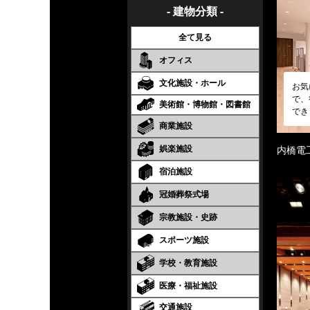
- 建物分類 -
全て見る
オフィス
文化施設・ホール
お気
で、
美術館・博物館・図書館
でき
商業施設
娯楽施設
内橋電
宿泊施設
冠婚葬祭式場
宗教施設・史跡
スポーツ施設
学校・教育施設
医療・福祉施設
交通施設