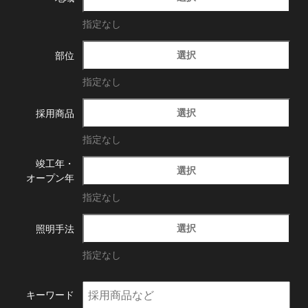
指定なし
選択
部位
指定なし
選択
採用商品
指定なし
竣工年・
選択
オープン年
指定なし
選択
照明手法
指定なし
キーワード