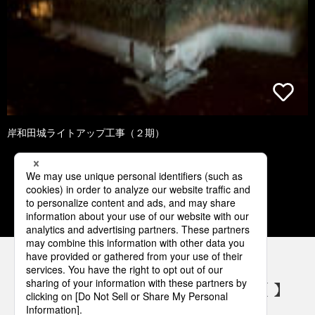
岸和田城ライトアップ工事（２期）
1
2
3
4
5
パナソニックの電気設備 SNSアカウント