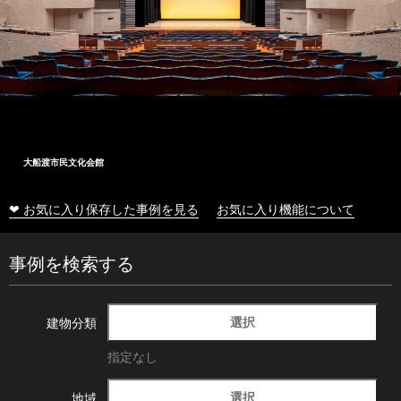
大船渡市民文化会館
❤ お気に入り保存した事例を見る
お気に入り機能について
事例を検索する
選択
建物分類
指定なし
選択
地域