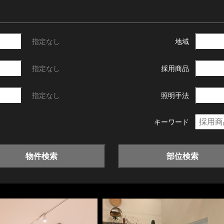
指定なし
地域
指定なし
採用商品
指定なし
照明手法
キーワード
物件検索
部位検索