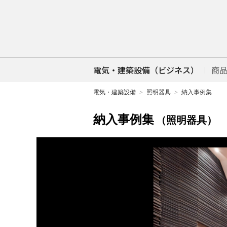
電気・建築設備（ビジネス）
商
電気・建築設備
照明器具
納入事例集
納入事例集
（照明器具）