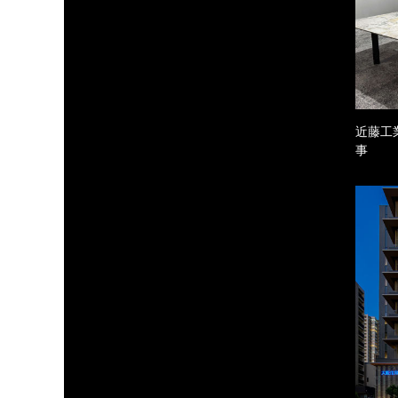
近藤工
事