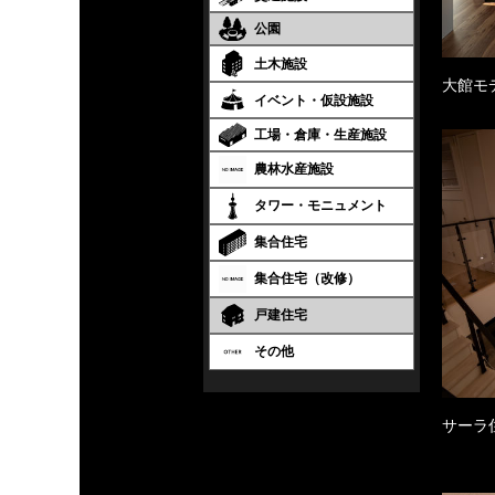
公園
土木施設
大館モ
イベント・仮設施設
工場・倉庫・生産施設
農林水産施設
タワー・モニュメント
集合住宅
集合住宅（改修）
戸建住宅
その他
サーラ