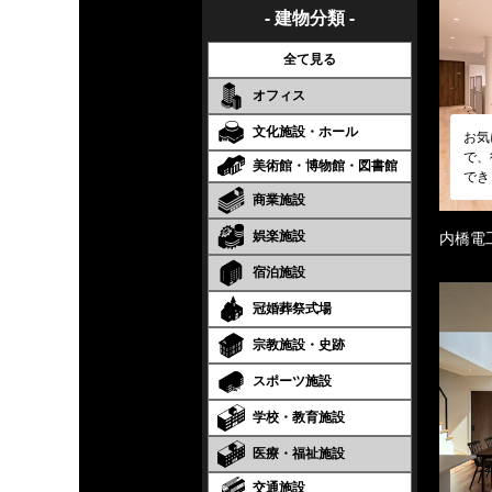
- 建物分類 -
全て見る
オフィス
文化施設・ホール
お気
で、
美術館・博物館・図書館
でき
商業施設
娯楽施設
内橋電
宿泊施設
冠婚葬祭式場
宗教施設・史跡
スポーツ施設
学校・教育施設
医療・福祉施設
交通施設