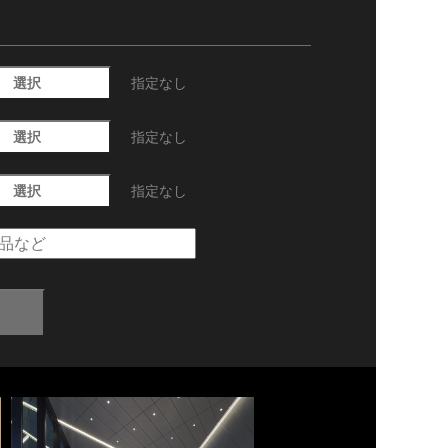
選択
指定なし
選択
指定なし
選択
指定なし