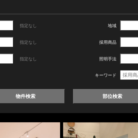
指定なし
地域
指定なし
採用商品
指定なし
照明手法
キーワード
物件検索
部位検索