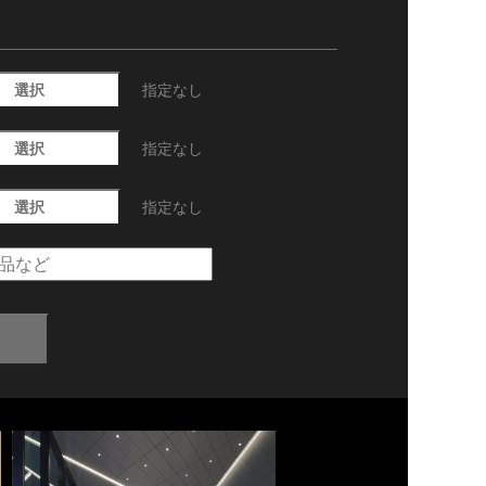
選択
指定なし
選択
指定なし
選択
指定なし