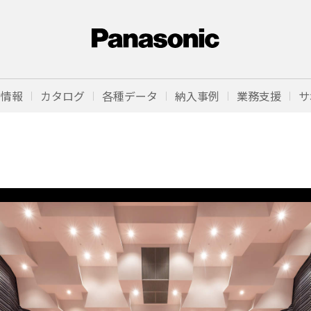
品情報
カタログ
各種データ
納入事例
業務支援
サ