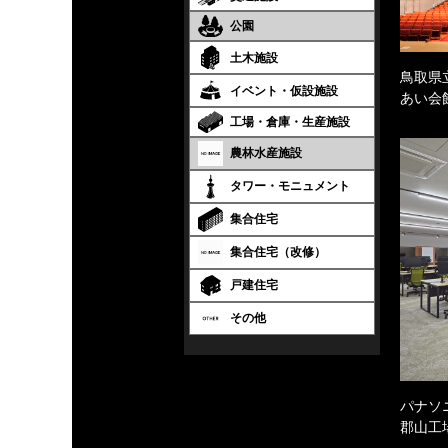
公園
土木施設
鳥取県
イベント・仮設施設
あい会
工場・倉庫・生産施設
農林水産施設
タワー・モニュメント
集合住宅
集合住宅（改修）
戸建住宅
その他
パナソ
郡山工