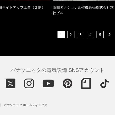
城ライトアップ工事（２期）
南四国ナショナル特機販売株式会社本
社ビル
1
2
3
4
5
パナソニックの電気設備 SNSアカウント
パナソニック ホールディングス