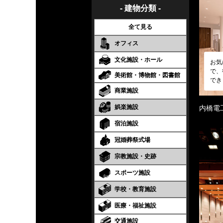
- 建物分類 -
全て見る
オフィス
文化施設・ホール
お気
で、
美術館・博物館・図書館
でき
商業施設
娯楽施設
内橋電
宿泊施設
冠婚葬祭式場
宗教施設・史跡
スポーツ施設
学校・教育施設
医療・福祉施設
交通施設