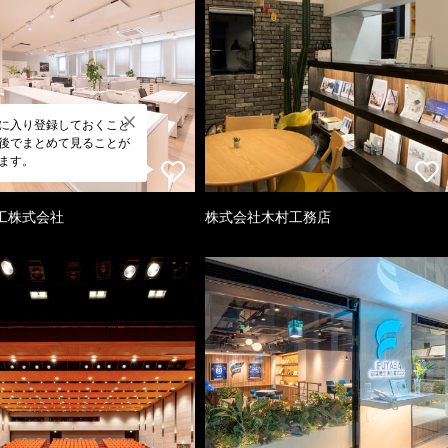
に入り登録しておくこと
後でまとめて見ることが
ます。
工株式会社
株式会社木村工務店