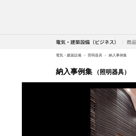
電気・建築設備（ビジネス）
商
電気・建築設備
照明器具
納入事例集
納入事例集
（照明器具）