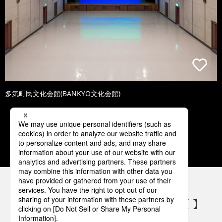
多気町民文化会館(BANKYO文化会館)
1
2
3
4
5
パナソニックの電気設備 SNSアカウント