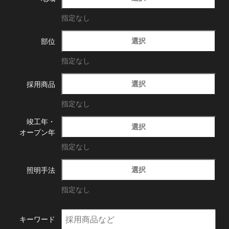
指定なし
選択
部位
指定なし
選択
採用商品
指定なし
竣工年・
選択
オープン年
指定なし
選択
照明手法
指定なし
キーワード