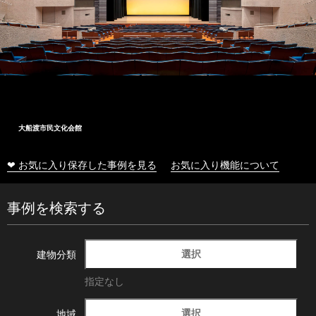
大船渡市民文化会館
❤ お気に入り保存した事例を見る
お気に入り機能について
事例を検索する
選択
建物分類
指定なし
選択
地域