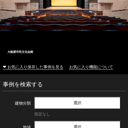
大船渡市民文化会館
❤ お気に入り保存した事例を見る
お気に入り機能について
事例を検索する
選択
建物分類
指定なし
選択
地域