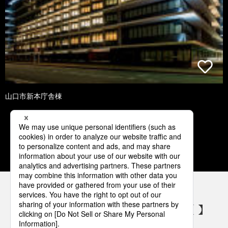
山口市新本庁舎棟
1
2
3
4
5
パナソニックの電気設備 SNSアカウント