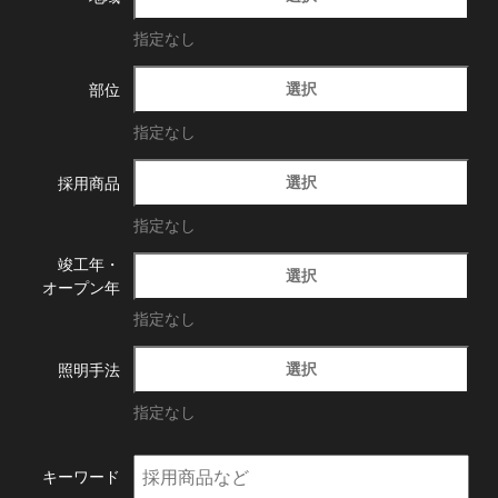
指定なし
選択
部位
指定なし
選択
採用商品
指定なし
竣工年・
選択
オープン年
指定なし
選択
照明手法
指定なし
キーワード