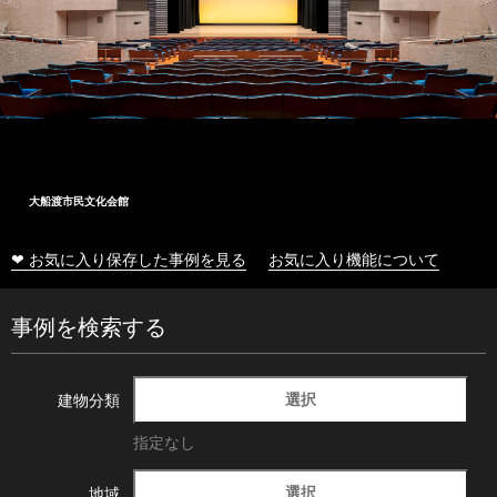
大船渡市民文化会館
❤ お気に入り保存した事例を見る
お気に入り機能について
事例を検索する
選択
建物分類
指定なし
選択
地域