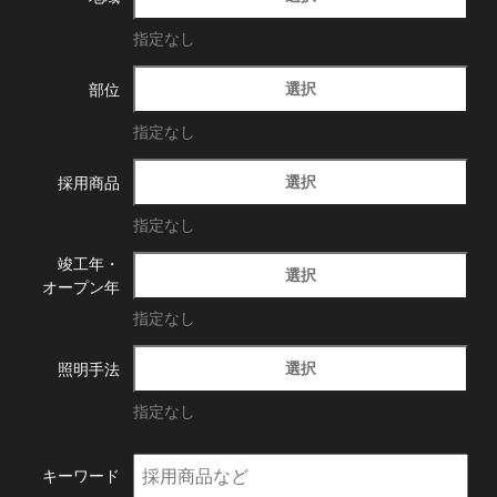
指定なし
選択
部位
指定なし
選択
採用商品
指定なし
竣工年・
選択
オープン年
指定なし
選択
照明手法
指定なし
キーワード