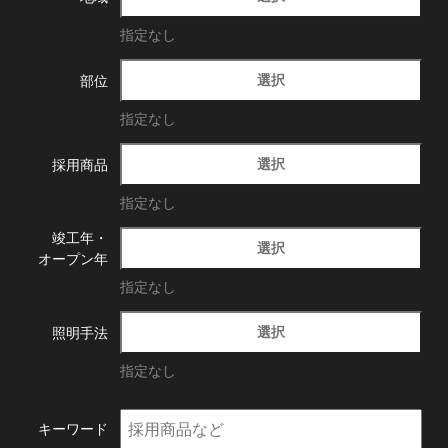
指定なし
選択
部位
指定なし
選択
採用商品
指定なし
竣工年・
選択
オープン年
指定なし
選択
照明手法
指定なし
キーワード