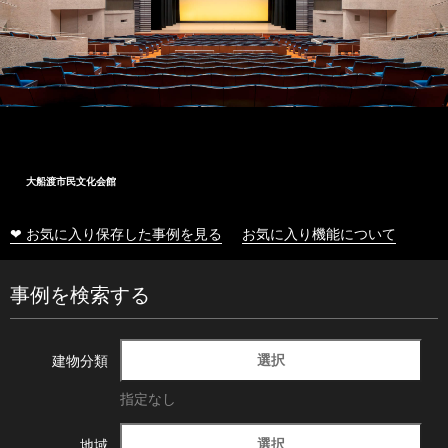
大船渡市民文化会館
❤ お気に入り保存した事例を見る
お気に入り機能について
事例を検索する
選択
建物分類
指定なし
選択
地域