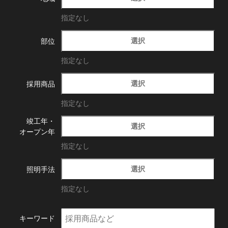
指定なし
選択
部位
指定なし
選択
採用商品
指定なし
竣工年・
選択
オープン年
指定なし
選択
照明手法
指定なし
キーワード