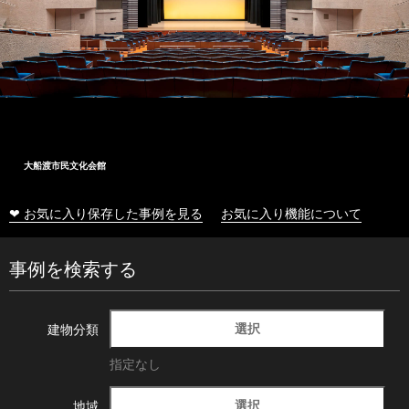
大船渡市民文化会館
❤ お気に入り保存した事例を見る
お気に入り機能について
事例を検索する
選択
建物分類
指定なし
選択
地域