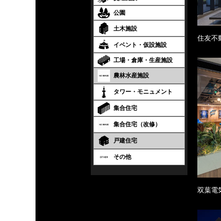
公園
土木施設
住友不
イベント・仮設施設
工場・倉庫・生産施設
農林水産施設
タワー・モニュメント
集合住宅
集合住宅（改修）
戸建住宅
その他
双葉電