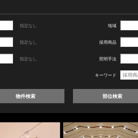
指定なし
地域
指定なし
採用商品
指定なし
照明手法
キーワード
物件検索
部位検索