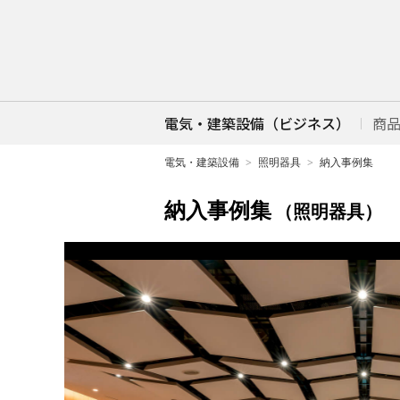
電気・建築設備（ビジネス）
商
電気・建築設備
照明器具
納入事例集
納入事例集
（照明器具）