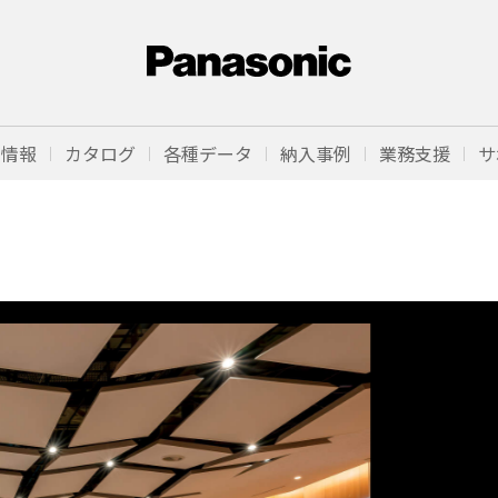
品情報
カタログ
各種データ
納入事例
業務支援
サ