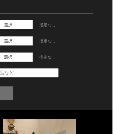
選択
指定なし
選択
指定なし
選択
指定なし