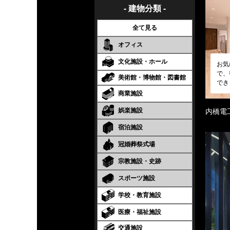
- 建物分類 -
全て見る
オフィス
文化施設・ホール
お気
で、
美術館・博物館・図書館
でき
商業施設
娯楽施設
内橋電
宿泊施設
冠婚葬祭式場
宗教施設・史跡
スポーツ施設
学校・教育施設
医療・福祉施設
交通施設