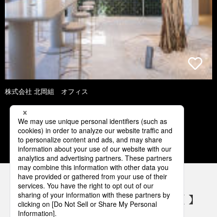
株式会社 北岡組 オフィス
1
2
3
4
5
パナソニックの電気設備 SNSアカウント