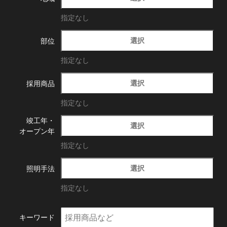
指定なし
選択
部位
指定なし
選択
採用商品
指定なし
竣工年・
選択
オープン年
指定なし
選択
照明手法
指定なし
キーワード