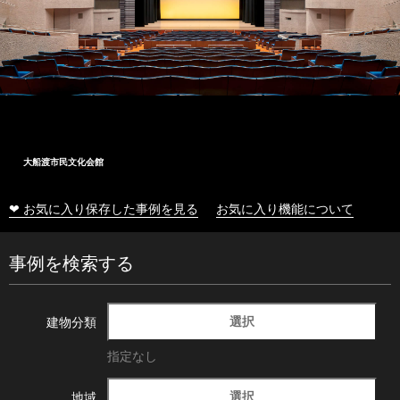
大船渡市民文化会館
❤ お気に入り保存した事例を見る
お気に入り機能について
事例を検索する
選択
建物分類
指定なし
選択
地域