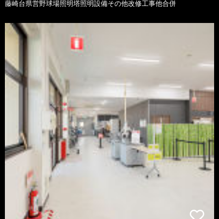
藤崎台県営野球場照明塔照明設備その他改修工事他合併