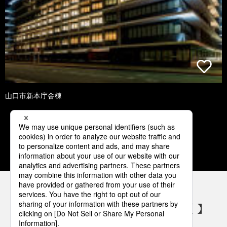
山口市新本庁舎棟
1
2
3
4
5
パナソニックの電気設備 SNSアカウント