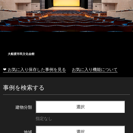
大船渡市民文化会館
❤ お気に入り保存した事例を見る
お気に入り機能について
事例を検索する
選択
建物分類
指定なし
選択
地域