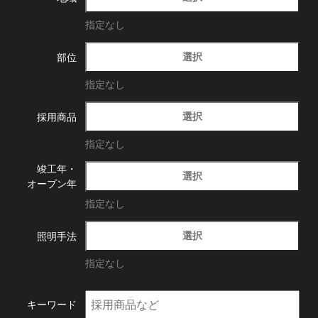
指定なし
選択
部位
指定なし
選択
採用商品
指定なし
竣工年・
選択
オープン年
指定なし
選択
照明手法
指定なし
キーワード