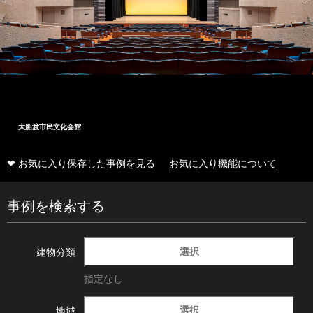
大船渡市民文化会館
❤ お気に入り保存した事例を見る
お気に入り機能について
事例を検索する
選択
建物分類
指定なし
選択
地域