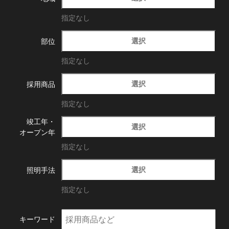
指定なし
選択
部位
指定なし
選択
採用商品
指定なし
竣工年・
選択
オープン年
指定なし
選択
照明手法
指定なし
キーワード