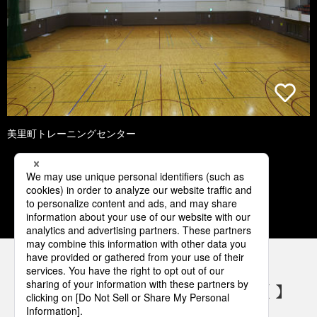
美里町トレーニングセンター
1
2
3
4
5
パナソニックの電気設備 SNSアカウント