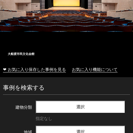
大船渡市民文化会館
❤ お気に入り保存した事例を見る
お気に入り機能について
事例を検索する
選択
建物分類
指定なし
選択
地域