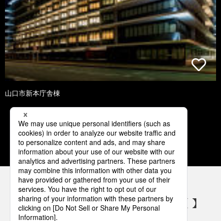
山口市新本庁舎棟
1
2
3
4
5
パナソニックの電気設備 SNSアカウント