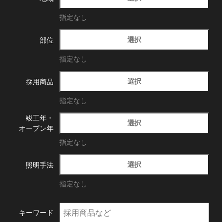
指定なし
選択
部位
指定なし
選択
採用商品
指定なし
竣工年・
選択
オープン年
指定なし
選択
照明手法
指定なし
キーワード