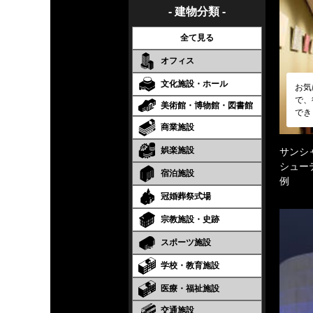
- 建物分類 -
全て見る
オフィス
文化施設・ホール
お気
で、
美術館・博物館・図書館
でき
商業施設
娯楽施設
サンシ
シュー
宿泊施設
例
冠婚葬祭式場
宗教施設・史跡
スポーツ施設
学校・教育施設
医療・福祉施設
交通施設