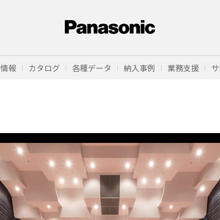
品情報
カタログ
各種データ
納入事例
業務支援
サ