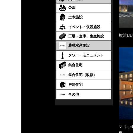
公園
土木施設
イベント・仮設施設
横浜BU
工場・倉庫・生産施設
農林水産施設
タワー・モニュメント
集合住宅
集合住宅（改修）
戸建住宅
その他
マリッ
島