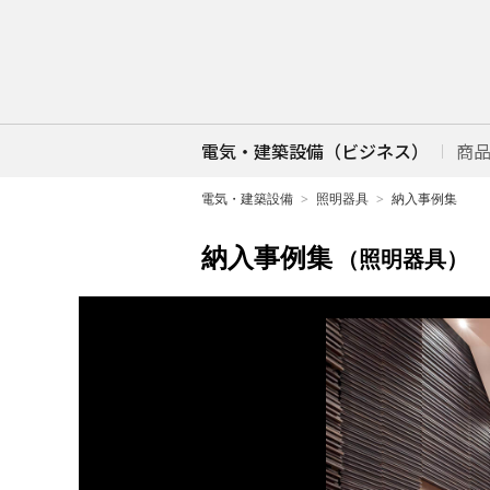
電気・建築設備（ビジネス）
商
電気・建築設備
照明器具
納入事例集
納入事例集
（照明器具）