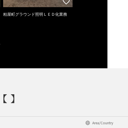
粕屋町グラウンド照明ＬＥＤ化業務
Area/Country