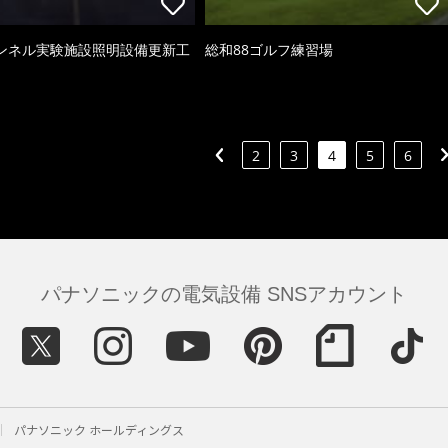
ンネル実験施設照明設備更新工
総和88ゴルフ練習場
2
3
4
5
6
パナソニックの電気設備 SNSアカウント
パナソニック ホールディングス