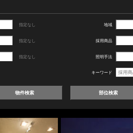
指定なし
地域
指定なし
採用商品
指定なし
照明手法
キーワード
物件検索
部位検索