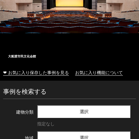
大船渡市民文化会館
❤ お気に入り保存した事例を見る
お気に入り機能について
事例を検索する
選択
建物分類
指定なし
選択
地域