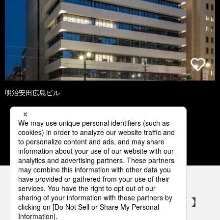
明治安田広島ビル
1
2
3
4
5
パナソニックの電気設備 SNSアカウント