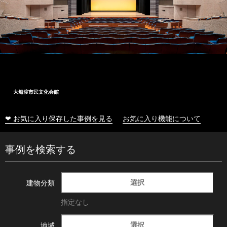
大船渡市民文化会館
❤ お気に入り保存した事例を見る
お気に入り機能について
事例を検索する
選択
建物分類
指定なし
選択
地域