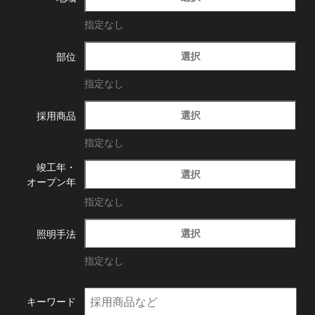
指定なし
選択
部位
指定なし
選択
採用商品
指定なし
竣工年・
選択
オープン年
指定なし
選択
照明手法
指定なし
キーワード