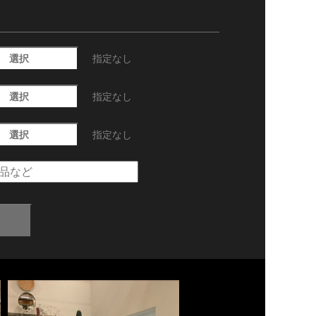
選択
指定なし
選択
指定なし
選択
指定なし