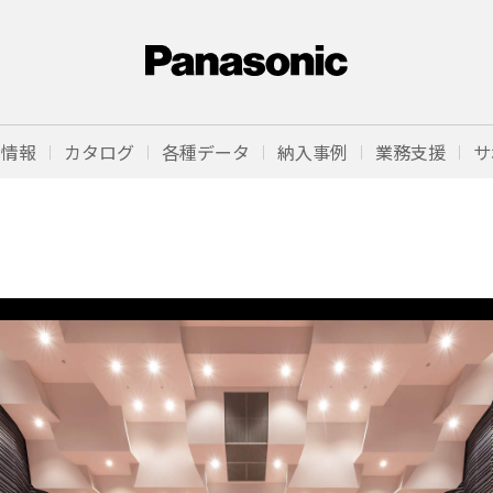
品情報
カタログ
各種データ
納入事例
業務支援
サ