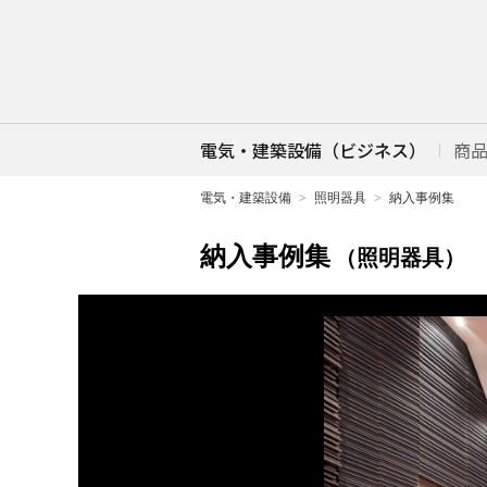
電気・建築設備（ビジネス）
商
電気・建築設備
照明器具
納入事例集
納入事例集
（照明器具）