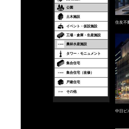
公園
土木施設
住友不
イベント・仮設施設
工場・倉庫・生産施設
農林水産施設
タワー・モニュメント
集合住宅
集合住宅（改修）
戸建住宅
その他
中日ビ