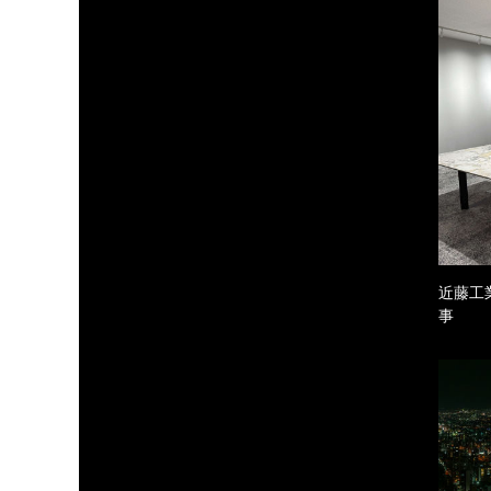
近藤工
事