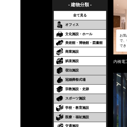
- 建物分類 -
全て見る
オフィス
文化施設・ホール
お気
で、
美術館・博物館・図書館
でき
商業施設
娯楽施設
内橋電
宿泊施設
冠婚葬祭式場
宗教施設・史跡
スポーツ施設
学校・教育施設
医療・福祉施設
交通施設