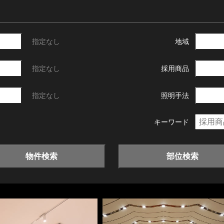
指定なし
地域
指定なし
採用商品
指定なし
照明手法
キーワード
物件検索
部位検索