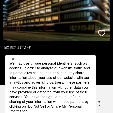
山口市新本庁舎棟
1
2
3
4
5
パナソニックの電気設備 SNSアカウント