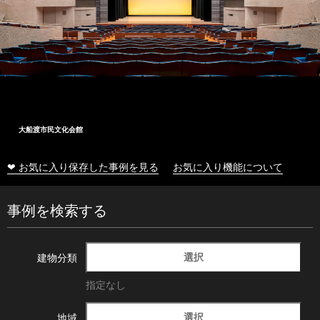
大船渡市民文化会館
❤ お気に入り保存した事例を見る
お気に入り機能について
事例を検索する
選択
建物分類
指定なし
選択
地域