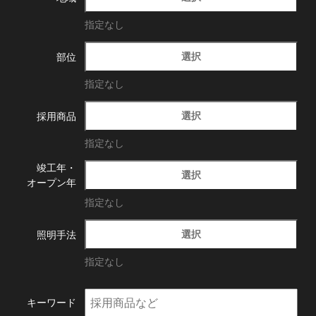
指定なし
選択
部位
指定なし
選択
採用商品
指定なし
竣工年・
選択
オープン年
指定なし
選択
照明手法
指定なし
キーワード