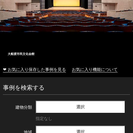
大船渡市民文化会館
❤ お気に入り保存した事例を見る
お気に入り機能について
事例を検索する
選択
建物分類
指定なし
選択
地域