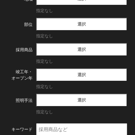
指定なし
選択
部位
指定なし
選択
採用商品
指定なし
竣工年・
選択
オープン年
指定なし
選択
照明手法
指定なし
キーワード