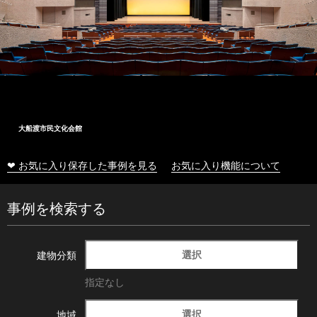
大船渡市民文化会館
❤ お気に入り保存した事例を見る
お気に入り機能について
事例を検索する
選択
建物分類
指定なし
選択
地域