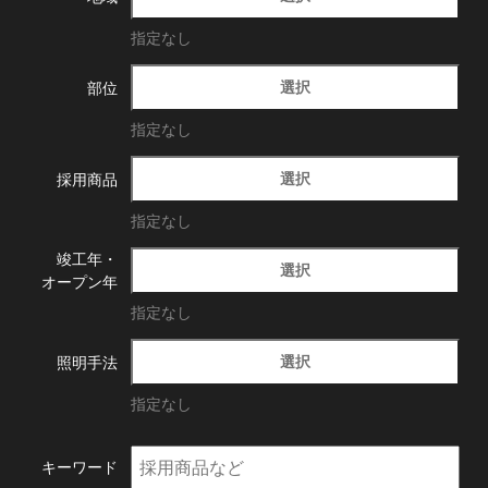
指定なし
選択
部位
指定なし
選択
採用商品
指定なし
竣工年・
選択
オープン年
指定なし
選択
照明手法
指定なし
キーワード