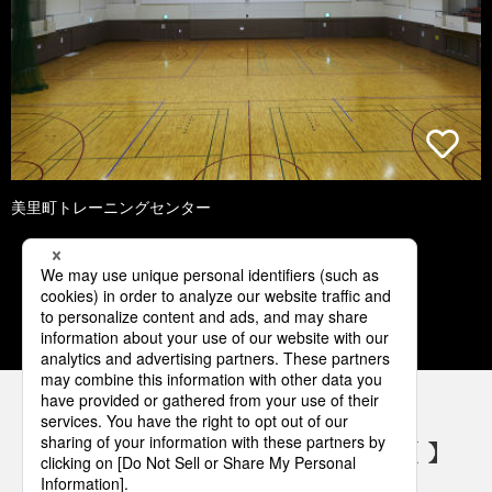
美里町トレーニングセンター
1
2
3
4
5
パナソニックの電気設備 SNSアカウント