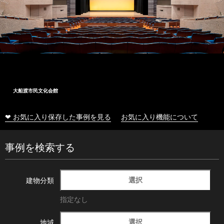
大船渡市民文化会館
❤ お気に入り保存した事例を見る
お気に入り機能について
事例を検索する
選択
建物分類
指定なし
選択
地域