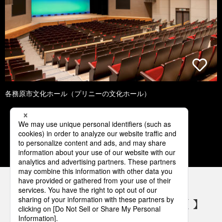
各務原市文化ホール（プリニーの文化ホール）
1
2
3
4
5
パナソニックの電気設備 SNSアカウント