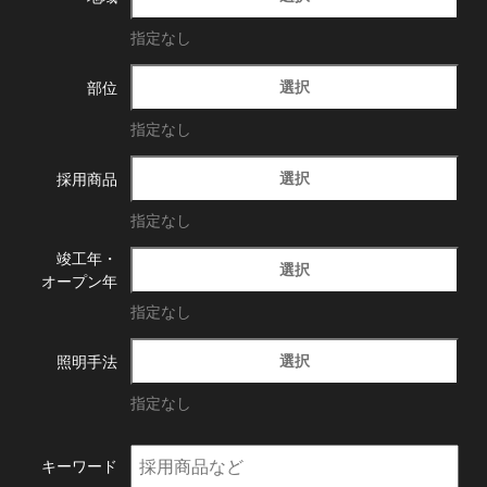
指定なし
選択
部位
指定なし
選択
採用商品
指定なし
竣工年・
選択
オープン年
指定なし
選択
照明手法
指定なし
キーワード