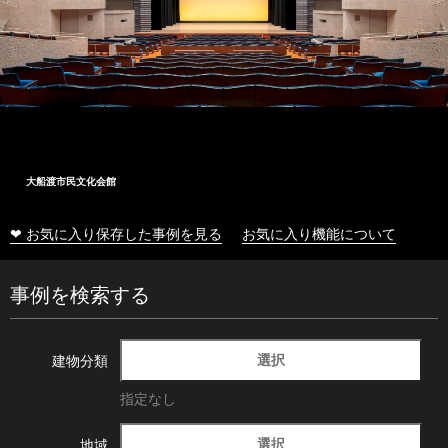
大船渡市民文化会館
❤ お気に入り保存した事例を見る
お気に入り機能について
事例を検索する
選択
建物分類
指定なし
選択
地域