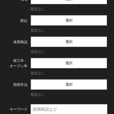
指定なし
選択
部位
指定なし
選択
採用商品
指定なし
竣工年・
選択
オープン年
指定なし
選択
照明手法
指定なし
キーワード