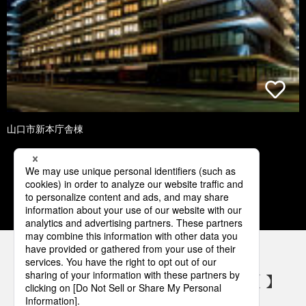
山口市新本庁舎棟
1
2
3
4
5
パナソニックの電気設備 SNSアカウント