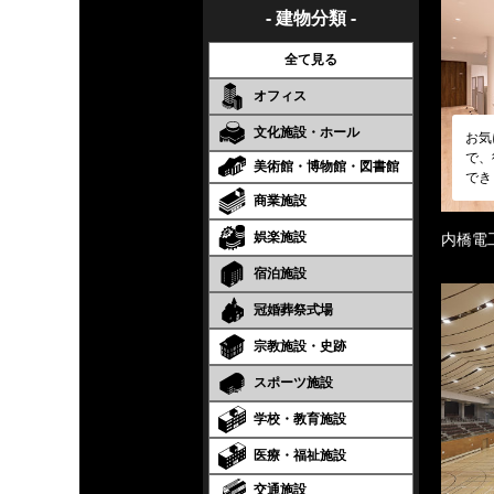
- 建物分類 -
全て見る
オフィス
文化施設・ホール
お気
で、
美術館・博物館・図書館
でき
商業施設
娯楽施設
内橋電
宿泊施設
冠婚葬祭式場
宗教施設・史跡
スポーツ施設
学校・教育施設
医療・福祉施設
交通施設