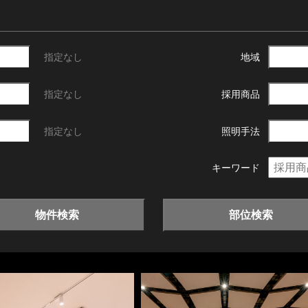
指定なし
地域
指定なし
採用商品
指定なし
照明手法
キーワード
物件検索
部位検索