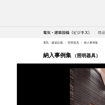
電気・建築設備（ビジネス）
商
電気・建築設備
照明器具
納入事例集
納入事例集
（照明器具）