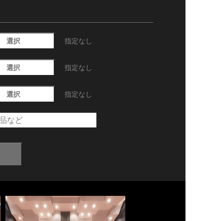
選択
指定なし
選択
指定なし
選択
指定なし