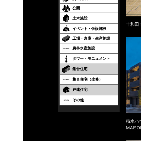
公園
土木施設
十和田
イベント・仮設施設
工場・倉庫・生産施設
農林水産施設
タワー・モニュメント
集合住宅
集合住宅（改修）
戸建住宅
その他
積水ハ
MAISO