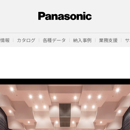
品情報
カタログ
各種データ
納入事例
業務支援
サ