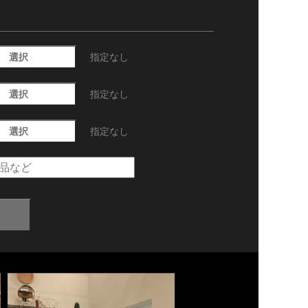
選択
指定なし
選択
指定なし
選択
指定なし