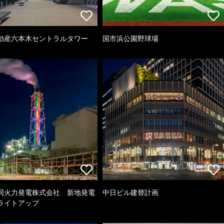
動産六本木セントラルタワー
国市浜公園野球場
同火力発電株式会社 新地発電
中日ビル建替計画
ライトアップ