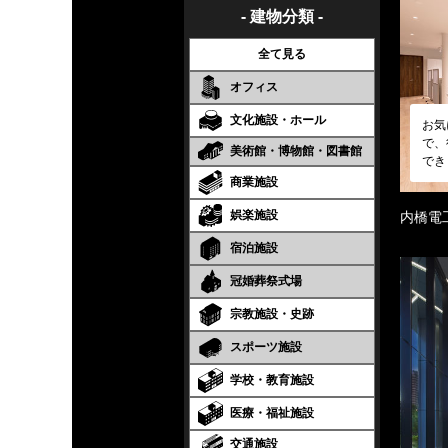
- 建物分類 -
全て見る
オフィス
文化施設・ホール
お気
で、
美術館・博物館・図書館
でき
商業施設
娯楽施設
内橋電
宿泊施設
冠婚葬祭式場
宗教施設・史跡
スポーツ施設
学校・教育施設
医療・福祉施設
交通施設