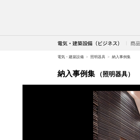
電気・建築設備（ビジネス）
商
電気・建築設備
照明器具
納入事例集
納入事例集
（照明器具）