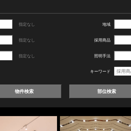
指定なし
地域
指定なし
採用商品
指定なし
照明手法
キーワード
物件検索
部位検索