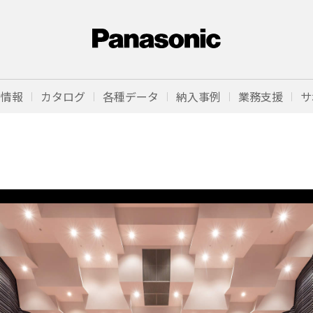
品情報
カタログ
各種データ
納入事例
業務支援
サ