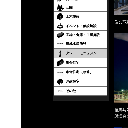
公園
土木施設
住友不
イベント・仮設施設
工場・倉庫・生産施設
農林水産施設
タワー・モニュメント
集合住宅
集合住宅（改修）
戸建住宅
その他
相馬共
所煙突