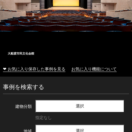
大船渡市民文化会館
❤ お気に入り保存した事例を見る
お気に入り機能について
事例を検索する
選択
建物分類
指定なし
選択
地域