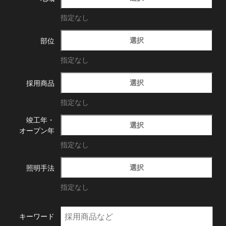
指定なし
選択
部位
指定なし
選択
採用商品
指定なし
竣工年・
選択
オープン年
指定なし
選択
照明手法
指定なし
キーワード