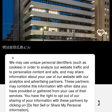
明治安田広島ビル
1
2
3
4
5
パナソニックの電気設備 SNSアカウント