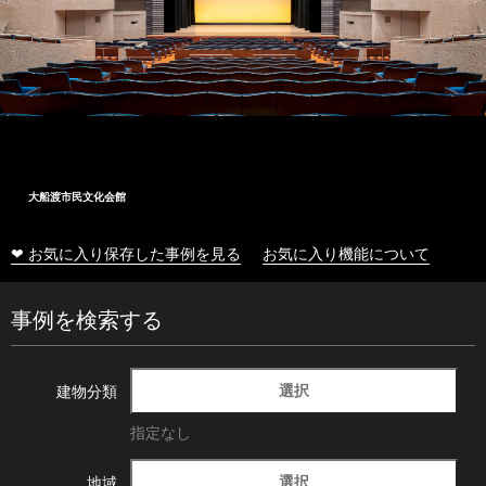
大船渡市民文化会館
❤ お気に入り保存した事例を見る
お気に入り機能について
事例を検索する
選択
建物分類
指定なし
選択
地域