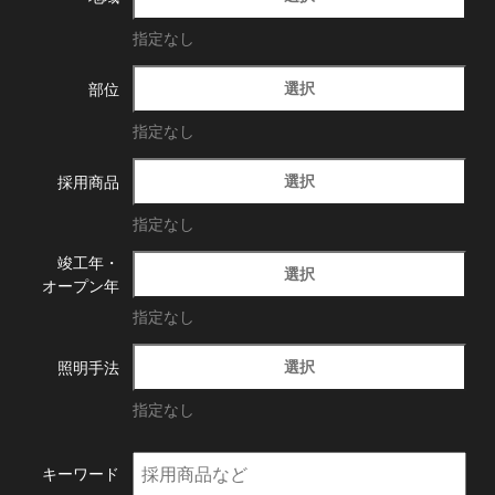
指定なし
選択
部位
指定なし
選択
採用商品
指定なし
竣工年・
選択
オープン年
指定なし
選択
照明手法
指定なし
キーワード