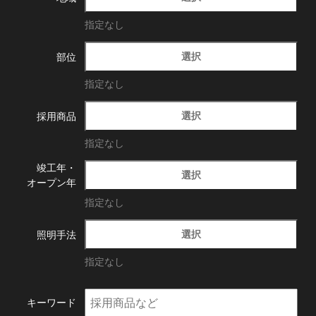
指定なし
選択
部位
指定なし
選択
採用商品
指定なし
竣工年・
選択
オープン年
指定なし
選択
照明手法
指定なし
キーワード