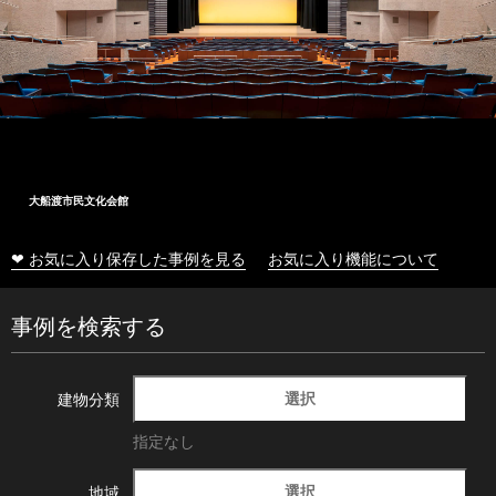
大船渡市民文化会館
❤ お気に入り保存した事例を見る
お気に入り機能について
事例を検索する
選択
建物分類
指定なし
選択
地域