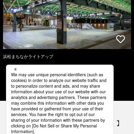
浜松まちなかライトアップ
1
2
3
4
5
パナソニックの電気設備 SNSアカウント