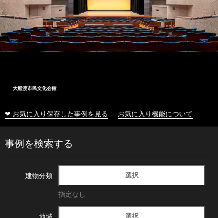
大船渡市民文化会館
❤ お気に入り保存した事例を見る
お気に入り機能について
事例を検索する
選択
建物分類
指定なし
選択
地域