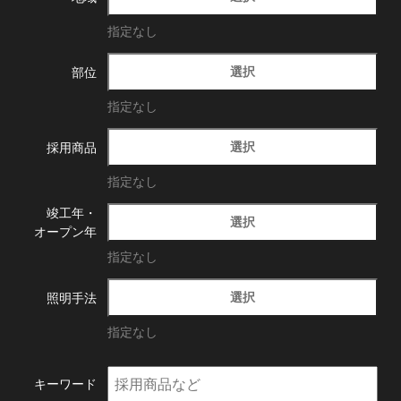
指定なし
選択
部位
指定なし
選択
採用商品
指定なし
竣工年・
選択
オープン年
指定なし
選択
照明手法
指定なし
キーワード