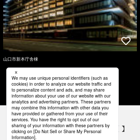
山口市新本庁舎棟
1
2
3
4
5
パナソニックの電気設備 SNSアカウント