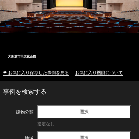
大船渡市民文化会館
❤ お気に入り保存した事例を見る
お気に入り機能について
事例を検索する
選択
建物分類
指定なし
選択
地域