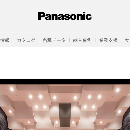
品情報
カタログ
各種データ
納入事例
業務支援
サ