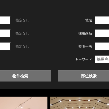
指定なし
地域
指定なし
採用商品
指定なし
照明手法
キーワード
物件検索
部位検索