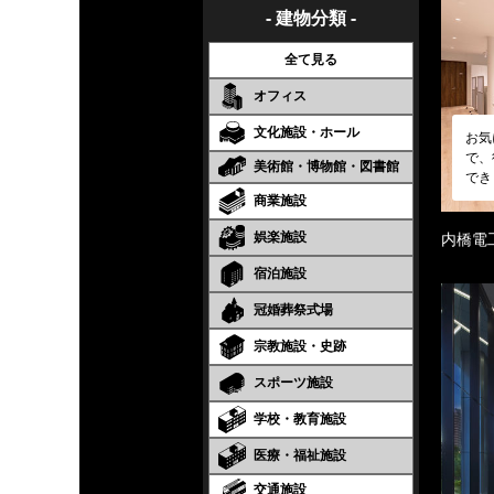
- 建物分類 -
全て見る
オフィス
文化施設・ホール
お気
で、
美術館・博物館・図書館
でき
商業施設
娯楽施設
内橋電
宿泊施設
冠婚葬祭式場
宗教施設・史跡
スポーツ施設
学校・教育施設
医療・福祉施設
交通施設