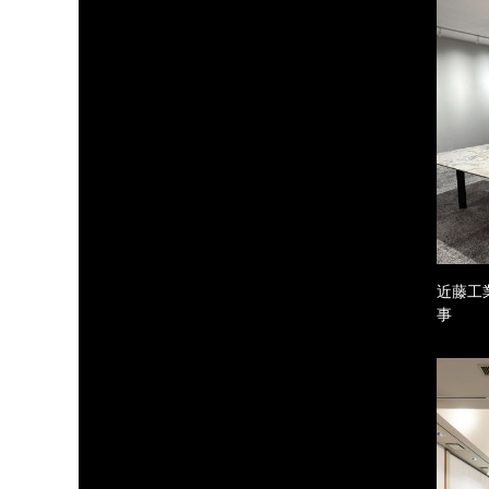
近藤工
事