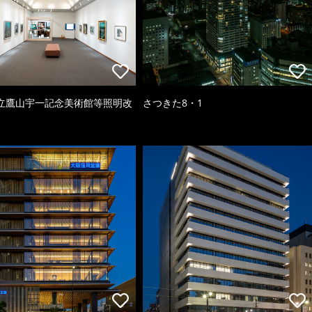
立鷹山宇一記念美術館等照明改
さつきた8・1