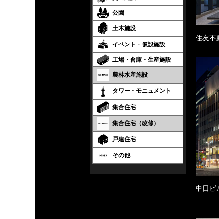
公園
土木施設
住友不
イベント・仮設施設
工場・倉庫・生産施設
農林水産施設
タワー・モニュメント
集合住宅
集合住宅（改修）
戸建住宅
その他
中日ビ