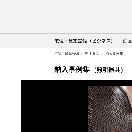
電気・建築設備（ビジネス）
商
電気・建築設備
照明器具
納入事例集
納入事例集
（照明器具）