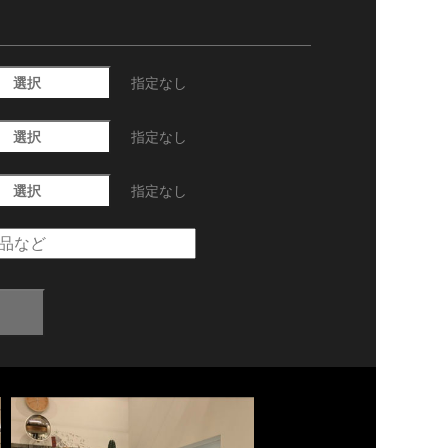
選択
指定なし
選択
指定なし
選択
指定なし