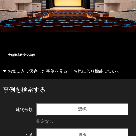
大船渡市民文化会館
❤ お気に入り保存した事例を見る
お気に入り機能について
事例を検索する
選択
建物分類
指定なし
選択
地域