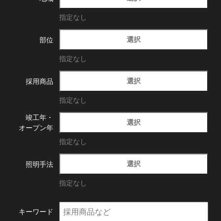
指定なし
選択
部位
指定なし
選択
採用商品
指定なし
竣工年・
選択
オープン年
指定なし
選択
照明手法
指定なし
キーワード