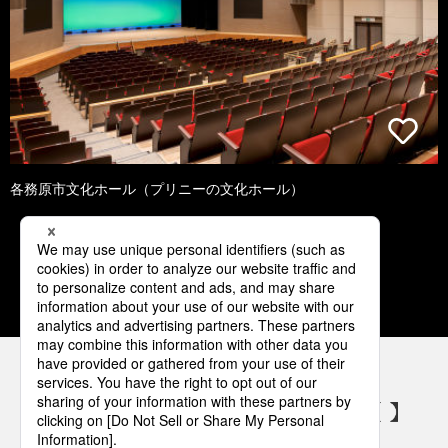
各務原市文化ホール（プリニーの文化ホール）
1
2
3
4
5
パナソニックの電気設備 SNSアカウント