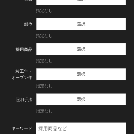
指定なし
選択
部位
指定なし
選択
採用商品
指定なし
竣工年・
選択
オープン年
指定なし
選択
照明手法
指定なし
キーワード