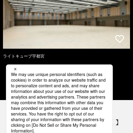
ライトキューブ宇都宮
3
4
5
6
7
パナソニックの電気設備 SNSアカウント