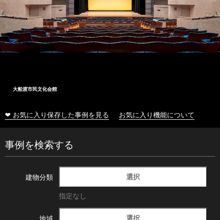
大船渡市民文化会館
❤ お気に入り保存した事例を見る
お気に入り機能について
事例を検索する
選択
建物分類
指定なし
選択
地域