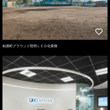
粕屋町グラウンド照明ＬＥＤ化業務