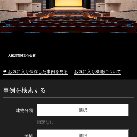
大船渡市民文化会館
❤ お気に入り保存した事例を見る
お気に入り機能について
事例を検索する
選択
建物分類
指定なし
選択
地域