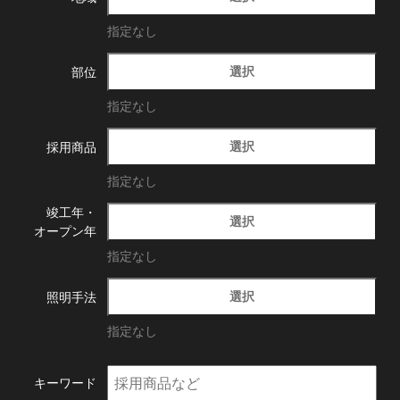
指定なし
選択
部位
指定なし
選択
採用商品
指定なし
竣工年・
選択
オープン年
指定なし
選択
照明手法
指定なし
キーワード