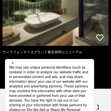
ヴィラフォンテーヌグランド東京有明リニューアル
1
2
3
4
5
パナソニックの電気設備 SNSアカウント