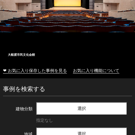
大船渡市民文化会館
❤ お気に入り保存した事例を見る
お気に入り機能について
事例を検索する
選択
建物分類
指定なし
選択
地域