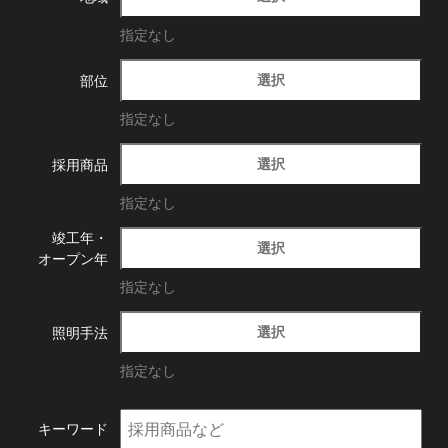
指定なし
選択
部位
指定なし
選択
採用商品
指定なし
竣工年・
選択
オープン年
指定なし
選択
照明手法
指定なし
キーワード