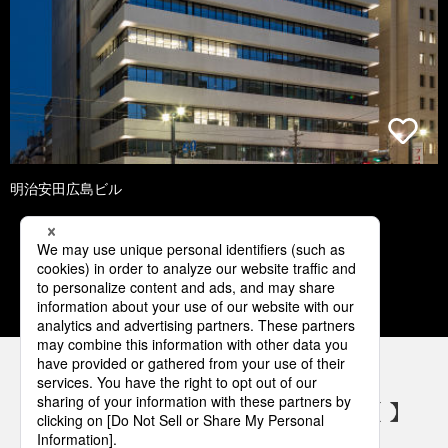
明治安田広島ビル
1
2
3
4
5
パナソニックの電気設備 SNSアカウント