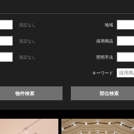
指定なし
地域
指定なし
採用商品
指定なし
照明手法
キーワード
物件検索
部位検索