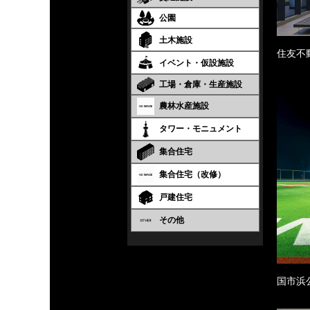
公園
土木施設
住友不
イベント・仮設施設
工場・倉庫・生産施設
農林水産施設
タワー・モニュメント
集合住宅
集合住宅（改修）
戸建住宅
その他
国市浜