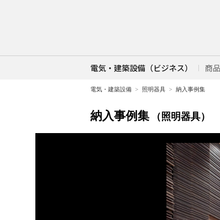
電気・建築設備（ビジネス）
商
電気・建築設備
照明器具
納入事例集
納入事例集
（照明器具）