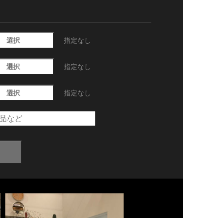
選択
指定なし
選択
指定なし
選択
指定なし