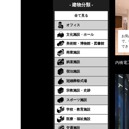
- 建物分類 -
全て見る
オフィス
文化施設・ホール
お気
で、
美術館・博物館・図書館
でき
商業施設
娯楽施設
内橋電
宿泊施設
冠婚葬祭式場
宗教施設・史跡
スポーツ施設
学校・教育施設
医療・福祉施設
交通施設