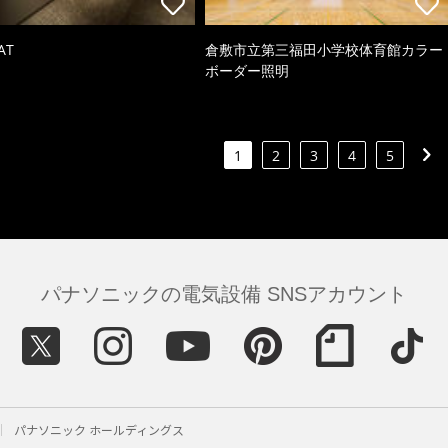
AT
倉敷市立第三福田小学校体育館カラー
ボーダー照明
1
2
3
4
5
パナソニックの電気設備 SNSアカウント
パナソニック ホールディングス