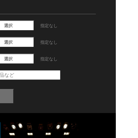
選択
指定なし
選択
指定なし
選択
指定なし