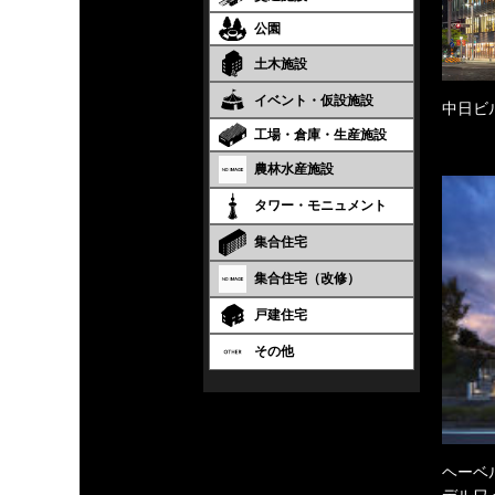
公園
土木施設
イベント・仮設施設
中日ビ
工場・倉庫・生産施設
農林水産施設
タワー・モニュメント
集合住宅
集合住宅（改修）
戸建住宅
その他
ヘーベル
デルワ