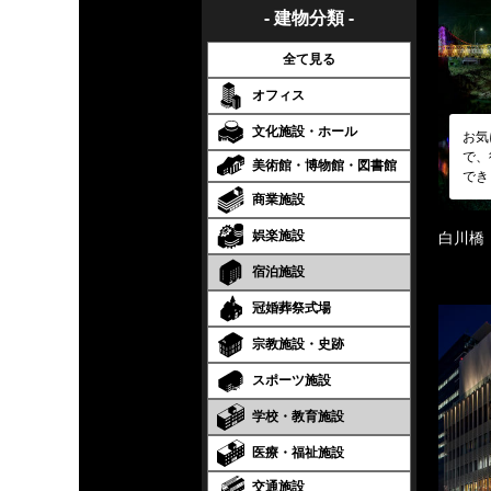
- 建物分類 -
全て見る
オフィス
文化施設・ホール
お気
で、
美術館・博物館・図書館
でき
商業施設
娯楽施設
白川橋
宿泊施設
冠婚葬祭式場
宗教施設・史跡
スポーツ施設
学校・教育施設
医療・福祉施設
交通施設