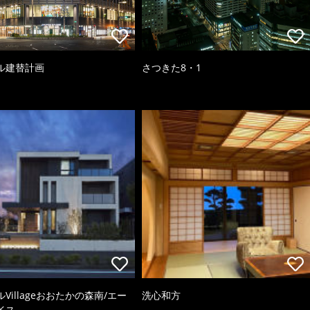
ル建替計画
さつきた8・1
Villageおおたかの森南/エー
洗心和方
イス