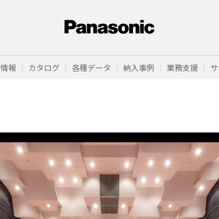
品情報
カタログ
各種データ
納入事例
業務支援
サ