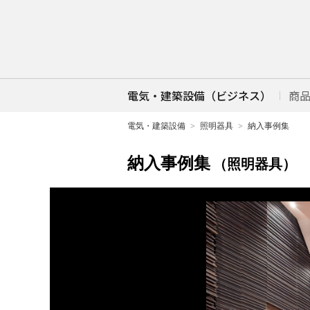
電気・建築設備（ビジネス）
商
電気・建築設備
照明器具
納入事例集
納入事例集
（照明器具）