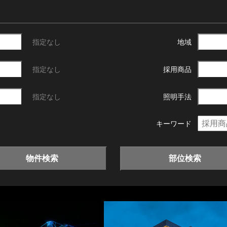
指定なし
地域
指定なし
採用商品
指定なし
照明手法
キーワード
物件検索
部位検索