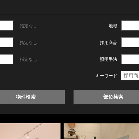
指定なし
地域
指定なし
採用商品
指定なし
照明手法
キーワード
物件検索
部位検索