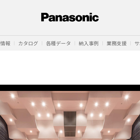
品情報
カタログ
各種データ
納入事例
業務支援
サ