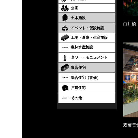
公園
土木施設
白川橋
イベント・仮設施設
工場・倉庫・生産施設
農林水産施設
タワー・モニュメント
集合住宅
集合住宅（改修）
戸建住宅
その他
双葉電