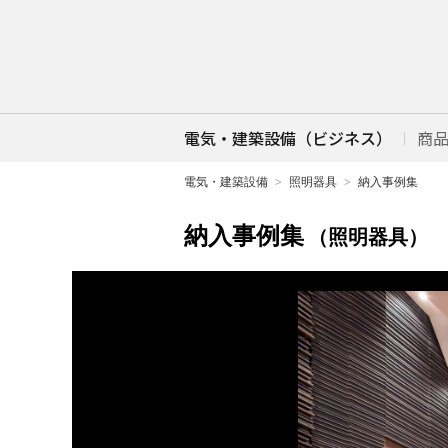
電気・建築設備（ビジネス）
商
電気・建築設備
照明器具
納入事例集
納入事例集
（照明器具）