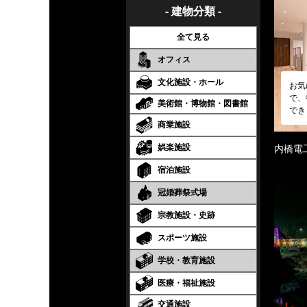
- 建物分類 -
全て見る
オフィス
文化施設・ホール
お気
で、
美術館・博物館・図書館
でき
商業施設
娯楽施設
内橋電
宿泊施設
冠婚葬祭式場
宗教施設・史跡
スポーツ施設
学校・教育施設
医療・福祉施設
交通施設