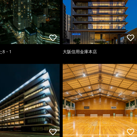
た8・1
大阪信用金庫本店