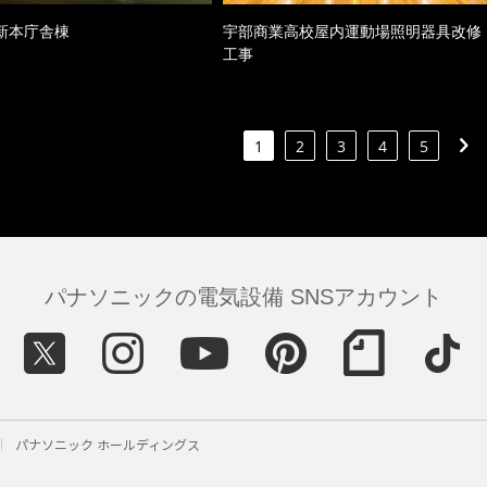
新本庁舎棟
宇部商業高校屋内運動場照明器具改修
工事
1
2
3
4
5
パナソニックの電気設備 SNSアカウント
パナソニック ホールディングス