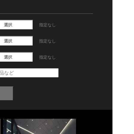
選択
指定なし
選択
指定なし
選択
指定なし