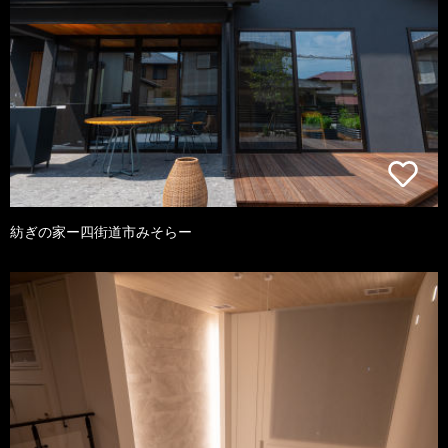
紡ぎの家ー四街道市みそらー