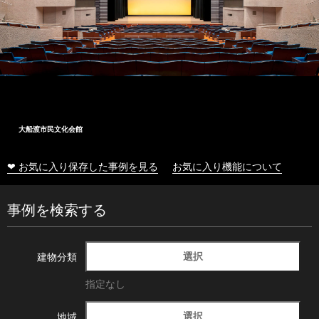
大船渡市民文化会館
❤ お気に入り保存した事例を見る
お気に入り機能について
事例を検索する
選択
建物分類
指定なし
選択
地域