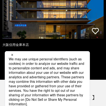
大阪信用金庫本店
1
2
3
4
5
パナソニックの電気設備 SNSアカウント