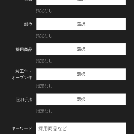
指定なし
選択
部位
指定なし
選択
採用商品
指定なし
竣工年・
選択
オープン年
指定なし
選択
照明手法
指定なし
キーワード